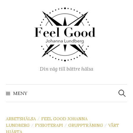
Hoppa
till
innehåll
Din väg till bättre hälsa
Sök
efter:
MENY
ARBETSHÄLSA
FEEL GOOD JOHANNA
/
LUNDBERG
FYSIOTERAPI
GRUPPTRÄNING
VÅRT
/
/
/
HJÄRTA