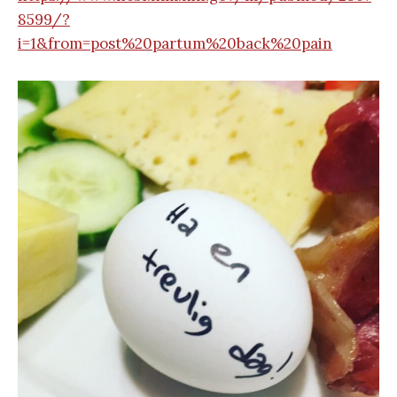
8599/?
i=1&from=post%20partum%20back%20pain