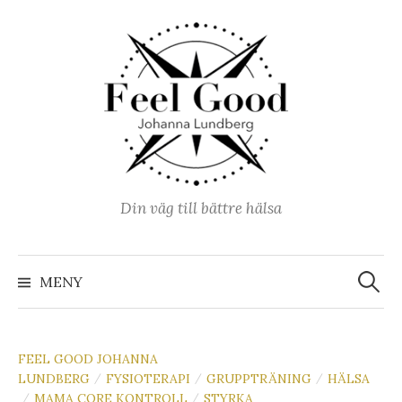
Hoppa
till
innehåll
Din väg till bättre hälsa
Sök
efter:
MENY
FEEL GOOD JOHANNA
LUNDBERG
FYSIOTERAPI
GRUPPTRÄNING
HÄLSA
/
/
/
MAMA CORE KONTROLL
STYRKA
/
/