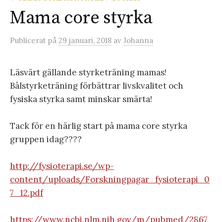
Mama core styrka
Publicerat
på
29 januari, 2018
av
Johanna
Läsvärt gällande styrketräning mamas!
Bålstyrketräning förbättrar livskvalitet och
fysiska styrka samt minskar smärta!
Tack för en härlig start på mama core styrka
gruppen idag????
http://fysioterapi.se/wp-
content/uploads/Forskningpagar_fysioterapi_0
7_12.pdf
https://www.ncbi.nlm.nih.gov/m/pubmed/2867