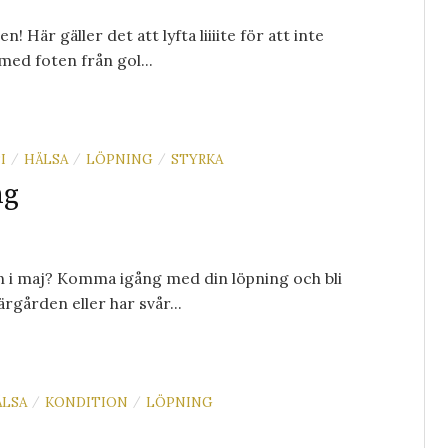
! Här gäller det att lyfta liiiite för att inte
med foten från gol...
I
HÄLSA
LÖPNING
STYRKA
/
/
/
ng
fen i maj? Komma igång med din löpning och bli
rgården eller har svår...
ÄLSA
KONDITION
LÖPNING
/
/