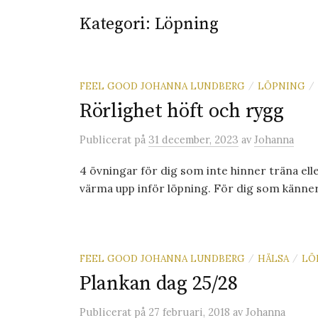
Kategori:
Löpning
FEEL GOOD JOHANNA LUNDBERG
LÖPNING
/
/
Rörlighet höft och rygg
Publicerat
på
31 december, 2023
av
Johanna
4 övningar för dig som inte hinner träna ell
värma upp inför löpning. För dig som känner s
FEEL GOOD JOHANNA LUNDBERG
HÄLSA
LÖ
/
/
Plankan dag 25/28
Publicerat
på
27 februari, 2018
av
Johanna