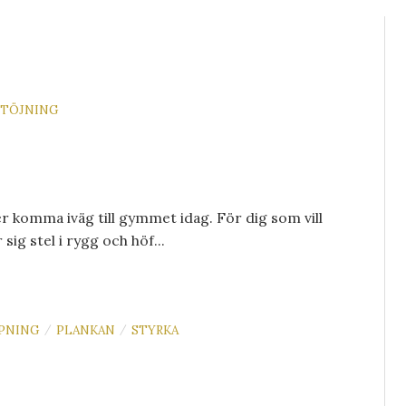
TÖJNING
er komma iväg till gymmet idag. För dig som vill
ig stel i rygg och höf...
PNING
PLANKAN
STYRKA
/
/