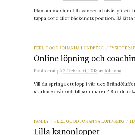
Plankan medium till avancerad nivå: lyft ett ben
tappa core eller bäckenets position. Så lätta 
FEEL GOOD JOHANNA LUNDBERG
FYSIOTERAP
/
Online löpning och coachi
Publicerat
på
22 februari, 2018
av
Johanna
Vill du springa ett lopp i vår t.ex Brändöluf
starkare i vår och till sommaren? Bor du i skä
FAMILY
FEEL GOOD JOHANNA LUNDBERG
H
/
/
Lilla kanonloppet