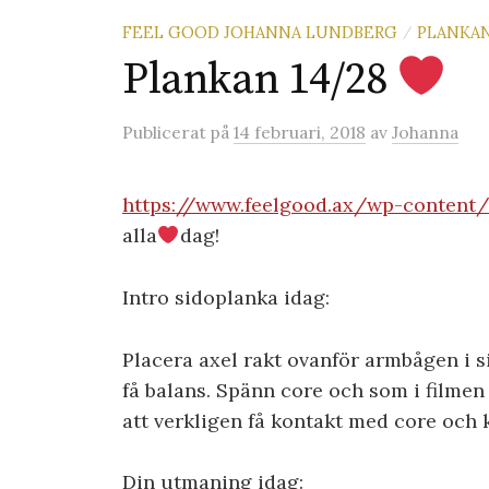
FEEL GOOD JOHANNA LUNDBERG
PLANKA
/
Plankan 14/28
Publicerat
på
14 februari, 2018
av
Johanna
https://www.feelgood.ax/wp-conten
alla
dag!
Intro sidoplanka idag:
Placera axel rakt ovanför armbågen i s
få balans. Spänn core och som i filmen 
att verkligen få kontakt med core och
Din utmaning idag: