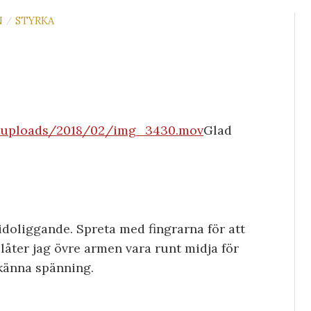
N
STYRKA
/
t/uploads/2018/02/img_3430.mov
Glad
idoliggande. Spreta med fingrarna för att
låter jag övre armen vara runt midja för
 känna spänning.