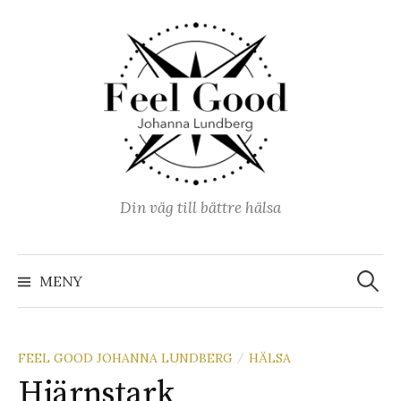
Hoppa
till
innehåll
Din väg till bättre hälsa
Sök
efter:
MENY
FEEL GOOD JOHANNA LUNDBERG
HÄLSA
/
Hjärnstark